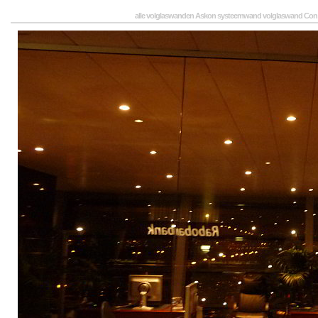
alle volglaswanden Askon systeemwand volglaswand Con 