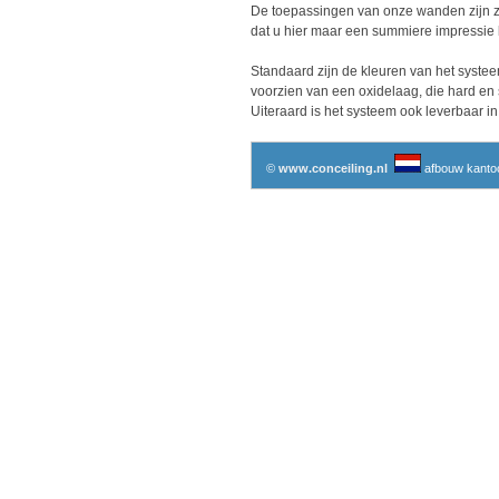
De toepassingen van onze wanden zijn zo 
dat u hier maar een summiere impressie kr
Standaard zijn de kleuren van het systee
voorzien van een oxidelaag, die hard en s
Uiteraard is het systeem ook leverbaar i
©
www.conceiling.nl
afbouw kantoo