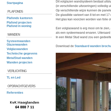
Dit volglazen wandsysteem bestaat uitslu
Startpagina
(in verschillende uitvoeringen) volledig u
Op verschillende wijze kunnen de panel
PLAFONDS
De glasdikte varieert van 8 tot en met 17
Plafonds kantoren
Het glas kan voorzien worden van folie 
Plafond projecten
Plafond in woning
Een volglaswand is erg mooi om te zien, en
als een systeemwand ervaren. Uiteraard
WANDEN
In een Metal Stud wand zou een gedeelte 
Systeemwanden
Glazenwanden
Download de
Standaard wanden brochu
Volglaswanden
Technische gegevens
MetalStud wanden
Wanden projecten
VERLICHTING
TL en Led
OPDRACHTGEVERS
Referenties