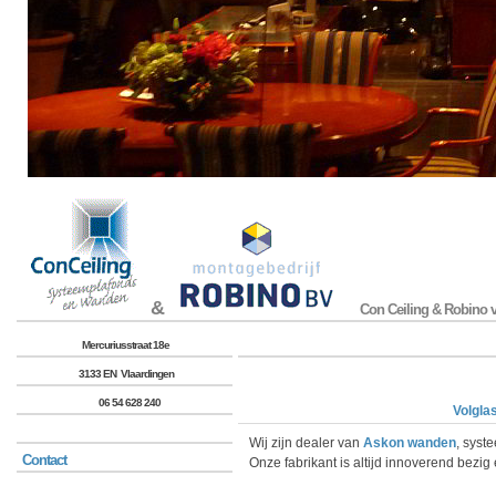
&
Con Ceiling & Robino v
Mercuriusstraat 18e
3133 EN Vlaardingen
06 54 628 240
Volgla
Wij zijn dealer van
Askon wanden
, syst
Contact
Onze fabrikant is altijd innoverend bezi