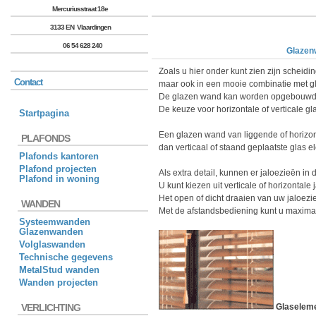
Mercuriusstraat 18e
3133 EN Vlaardingen
06 54 628 240
Glazen
Zoals u hier onder kunt zien zijn scheidi
Contact
maar ook in een mooie combinatie met g
De glazen wand kan worden opgebouwd m
De keuze voor horizontale of verticale gl
Startpagina
Een glazen wand van liggende of horizon
PLAFONDS
dan verticaal of staand geplaatste glas 
Plafonds kantoren
Plafond projecten
Als extra detail, kunnen er jaloezieën i
Plafond in woning
U kunt kiezen uit verticale of horizontal
Het open of dicht draaien van uw jaloezi
WANDEN
Met de afstandsbediening kunt u maximaa
Systeemwanden
Glazenwanden
Volglaswanden
Technische gegevens
MetalStud wanden
Wanden projecten
VERLICHTING
Glaselem