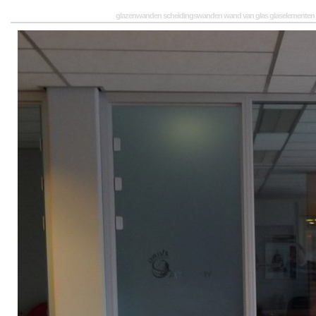
glazenwanden scheidingswanden wand van glas glaselementen 